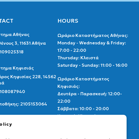
TACT
HOURS
τημα Αθήνας
Ωράριο Καταστήματος Αθήνας:
Monday - Wednesday & Friday:
ένους 3, 11631 Αθήνα
17:00 - 22:00
2109025318
Thursday: Κλειστά
Saturday - Sunday: 11:00 - 16:00
τημα Κηφισιάς
ρος Κηφισίας 228, 14562
Ωράριο Καταστήματος
ιά
Κηφισιάς:
 2108087940
Δευτέρα - Παρασκευή: 12:00-
22:00
Αποθήκης: 2105153064
Σάββατο: 10:00 - 20:00
Κυριακή: Κλειστά
thenscollectibles.gr
olicy
Ωράριο αποθήκης
ebook
instagram
card market
Δευτέρα - Παρασκευή: 9:00 -