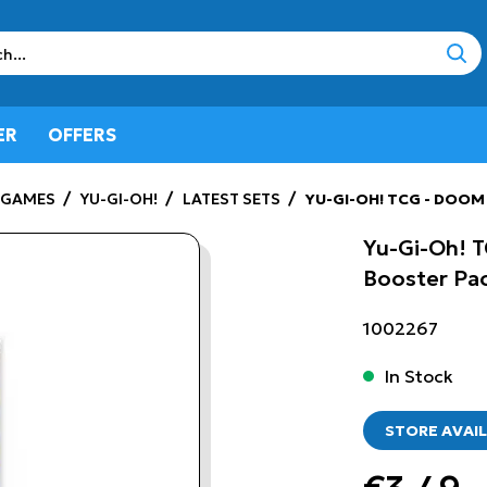
sear
ER
OFFERS
 GAMES
YU-GI-OH!
LATEST SETS
YU-GI-OH! TCG - DOO
Yu-Gi-Oh! 
Booster Pa
1002267
In Stock
STORE AVAIL