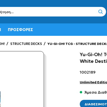
sear
R
ΠΡΟΣΦΟΡΕΣ
OH!
STRUCTURE DECKS
YU-GI-OH! TCG - STRUCTURE DECK:
Yu-Gi-Oh! T
White Desti
1002189
Unlimited Editi
Άμεσα Διαθ
ΔΙΑΘΕΣΙΜΟ