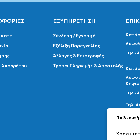
ΟΦΟΡΙΕΣ
ΕΞΥΠΗΡΕΤΗΣΗ
ΕΠΙ
Κατάσ
μαστε
Σύνδεση / Εγγραφή
Λεωσθ
ωνία
Εξέλιξη Παραγγελίας
Τηλ.: 
ήσης
Άλλαγές & Επιστροφές
ή Απορρήτου
Τρόποι Πληρωμής & Αποστολής
Κατάσ
Λεωφό
Κηφισ
Τηλ.:
Τηλ. 
Email:
Πολιτική
info@a
Χρησιμοπ
fac