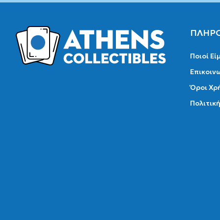
ΠΛΗΡ
Ποιοί Εί
Επικοιν
Όροι Χρ
Πολιτικ