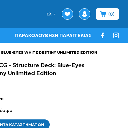
(0)
Ελ
ch
wishlist
profile
minicart
ΠΑΡΑΚΟΛΟΥΘΗΣΗ ΠΑΡΑΓΓΕΛΙΑΣ
facebook
insta
 BLUE-EYES WHITE DESTINY UNLIMITED EDITION
CG - Structure Deck: Blue-Eyes
ny Unlimited Edition
on
έσιμο
ΤΗΤΑ ΚΑΤΑΣΤΗΜΑΤΩΝ