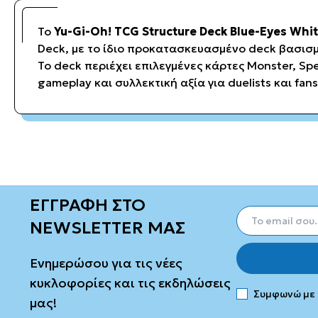
Το
Yu-Gi-Oh! TCG Structure Deck Blue-Eyes Whit
Deck, με το ίδιο προκατασκευασμένο deck βασισμ
Το deck περιέχει επιλεγμένες κάρτες Monster, Spe
gameplay και συλλεκτική αξία για duelists και fans
ΕΓΓΡΑΦΗ ΣΤΟ
NEWSLETTER ΜΑΣ
Ενημερώσου για τις νέες
κυκλοφορίες και τις εκδηλώσεις
Συμφωνώ με
μας!