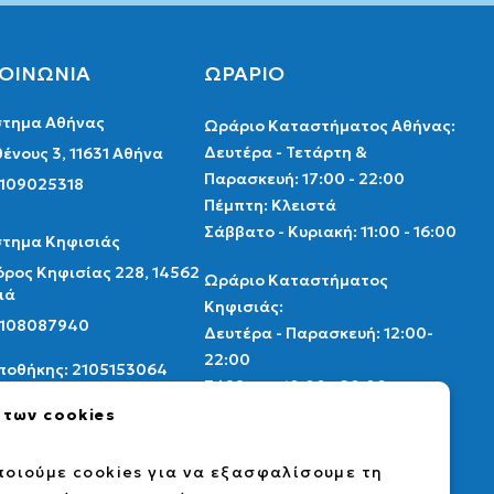
ΚΟΙΝΩΝΙΑ
ΩΡΑΡΙΟ
τημα Αθήνας
Ωράριο Καταστήματος Αθήνας:
Δευτέρα - Τετάρτη &
ένους 3, 11631 Αθήνα
Παρασκευή: 17:00 - 22:00
2109025318
Πέμπτη: Κλειστά
Σάββατο - Κυριακή: 11:00 - 16:00
τημα Κηφισιάς
ρος Κηφισίας 228, 14562
Ωράριο Καταστήματος
ιά
Κηφισιάς:
 2108087940
Δευτέρα - Παρασκευή: 12:00-
22:00
Αποθήκης: 2105153064
Σάββατο: 10:00 - 20:00
Κυριακή: Κλειστά
 των cookies
thenscollectibles.gr
Ωράριο αποθήκης
οιούμε cookies για να εξασφαλίσουμε τη
ebook
instagram
card market
Δευτέρα - Παρασκευή: 9:00 -