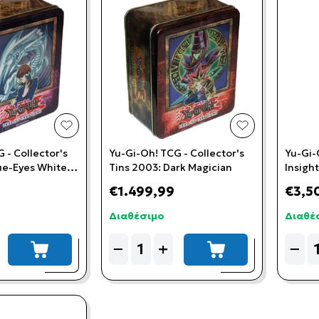
add to wishlist
add to wishlis
 - Collector's
Yu-Gi-Oh! TCG - Collector's
Yu-Gi-
ue-Eyes White
Tins 2003: Dark Magician
Insigh
(Ameri
€1.499,99
€3,5
Διαθέσιμο
Διαθέ
Quantity
Quant
−
+
−
add to cart
add to cart