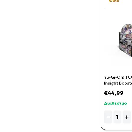
RARE
Yu-Gi-Oh! TCG
Insight Boost
Boosters) (Am
€44,99
Διαθέσιμο
Quantity
−
+