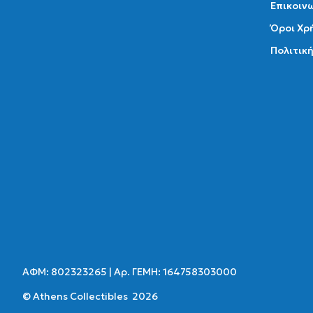
Επικοιν
Όροι Χρ
Πολιτικ
ΑΦΜ: 802323265 | Αρ. ΓΕΜΗ: 164758303000
© Athens Collectibles 2026