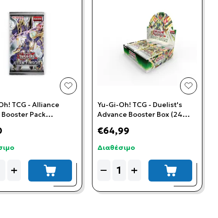
t
add to wishlist
add to w
Oh! TCG - Alliance
Yu-Gi-Oh! TCG - Duelist's
t Booster Pack
Advance Booster Box (24
can Version)
Booster Packs) (American
0
€64,99
Version)
σιμο
Διαθέσιμο
ity
Quantity
+
−
+
add to cart
add to cart