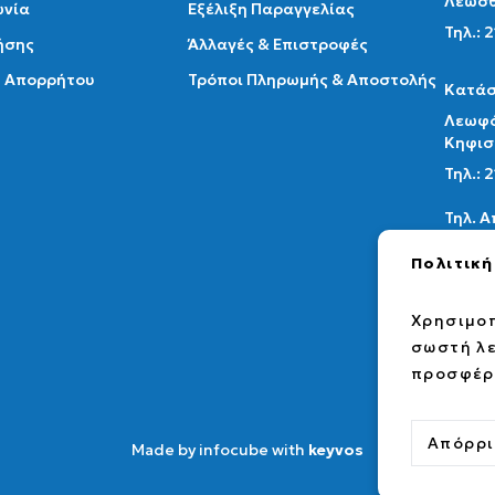
Λεωσθ
ωνία
Εξέλιξη Παραγγελίας
Τηλ.: 
ήσης
Άλλαγές & Επιστροφές
ή Απορρήτου
Τρόποι Πληρωμής & Αποστολής
Κατάσ
Λεωφό
Κηφισ
Τηλ.:
Τηλ. 
Email:
Πολιτική
info@a
Χρησιμοπ
fac
σωστή λε
προσφέρο
Απόρρι
Made by infocube with
keyvos