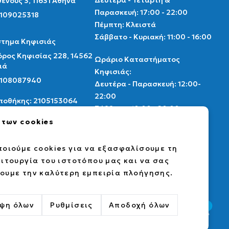
Δευτέρα - Τετάρτη &
ένους 3, 11631 Αθήνα
Παρασκευή: 17:00 - 22:00
2109025318
Πέμπτη: Κλειστά
Σάββατο - Κυριακή: 11:00 - 16:00
τημα Κηφισιάς
ρος Κηφισίας 228, 14562
Ωράριο Καταστήματος
ιά
Κηφισιάς:
 2108087940
Δευτέρα - Παρασκευή: 12:00-
22:00
Αποθήκης: 2105153064
Σάββατο: 10:00 - 20:00
Κυριακή: Κλειστά
 των cookies
thenscollectibles.gr
Ωράριο αποθήκης
οιούμε cookies για να εξασφαλίσουμε τη
ebook
instagram
card market
Δευτέρα - Παρασκευή: 9:00 -
ιτουργία του ιστοτόπου μας και να σας
17:00
υμε την καλύτερη εμπειρία πλοήγησης.
ψη όλων
Ρυθμίσεις
Αποδοχή όλων