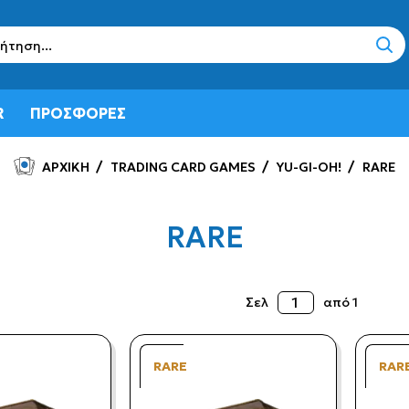
sear
R
ΠΡΟΣΦΟΡΕΣ
ΑΡΧΙΚΗ
TRADING CARD GAMES
YU-GI-OH!
RARE
RARE
Σελ
από 1
RARE
RAR