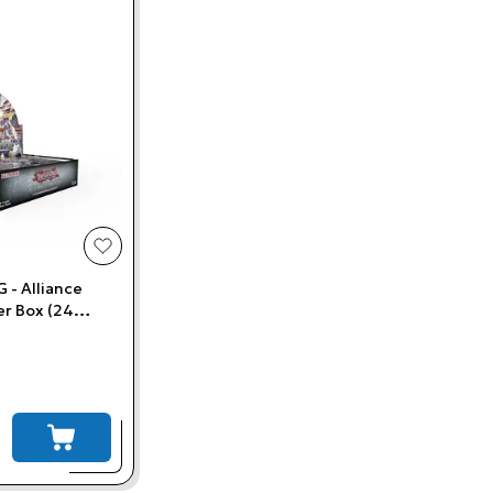
add to wishlist
 - Alliance
er Box (24
erican Version)
add to cart