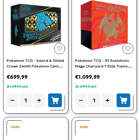
add to wishlist
add t
Pokemon TCG - Sword & Shield
Pokemon TCG - XY Evolutions
Crown Zenith Pokemon Center
Mega Charizard Y Elite Trainer
Elite Trainer Box Plus
Box
€699,99
€1.099,99
*ΣΚΙΣΜΕΝΗ ΖΕΛΑΤΙΝΑ*
Διαθέσιμο
Διαθέσιμο
Quantity
Quantity
−
+
−
+
add to cart
add to
RARE
RARE