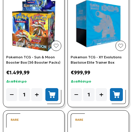
add to wishlist
add t
Pokemon TCG - Sun & Moon
Pokemon TCG - XY Evolutions
Booster Box (36 Booster Packs)
Blastoise Elite Trainer Box
€1.499,99
€999,99
Διαθέσιμο
Διαθέσιμο
Quantity
Quantity
−
+
−
+
add to cart
add to
RARE
RARE