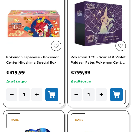
add to wishlist
add t
Pokemon Japanese - Pokemon
Pokemon TCG - Scarlet & Violet
Center Hiroshima Special Box
Paldean Fates Pokemon Center
Elite Trainer Box
€319,99
€799,99
Διαθέσιμο
Διαθέσιμο
Quantity
Quantity
−
+
−
+
add to cart
add to
RARE
RARE