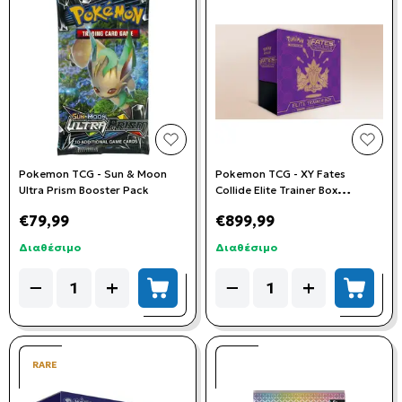
add to wishlist
add t
Pokemon TCG - Sun & Moon
Pokemon TCG - XY Fates
Ultra Prism Booster Pack
Collide Elite Trainer Box
*ΕΛΑΦΡΩΣ ΣΚΙΣΜΕΝΗ
€79,99
€899,99
ΖΕΛΑΤΙΝΑ*
Διαθέσιμο
Διαθέσιμο
Quantity
Quantity
−
+
−
+
add to cart
add to
RARE