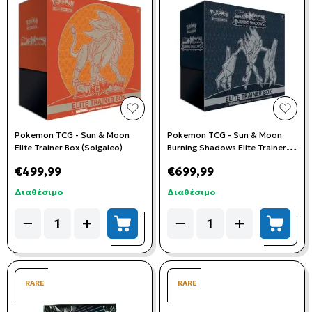
add to wishlist
add t
Pokemon TCG - Sun & Moon
Pokemon TCG - Sun & Moon
Elite Trainer Box (Solgaleo)
Burning Shadows Elite Trainer
Box
€499,99
€699,99
Διαθέσιμο
Διαθέσιμο
Quantity
Quantity
−
+
−
+
add to cart
add to
RARE
RARE