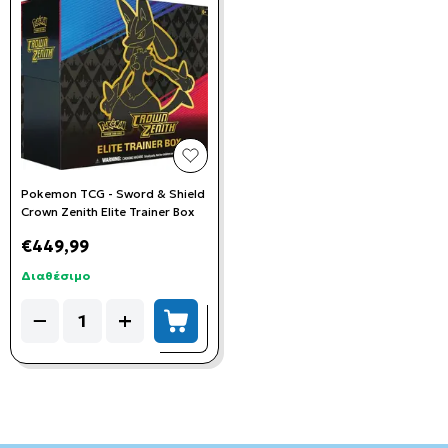
add to wishlist
Pokemon TCG - Sword & Shield
Crown Zenith Elite Trainer Box
€449,99
Διαθέσιμο
Quantity
−
+
add to cart