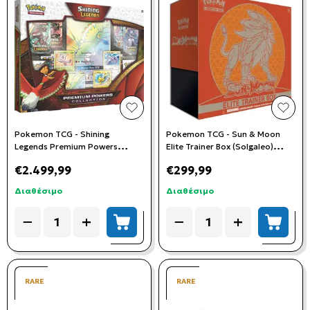
add to wishlist
add t
Pokemon TCG - Shining
Pokemon TCG - Sun & Moon
Legends Premium Powers
Elite Trainer Box (Solgaleo)
Collection
*ΣΚΙΣΜΕΝΗ ΖΕΛΑΤΙΝΑ*
€2.499,99
€299,99
Διαθέσιμο
Διαθέσιμο
Quantity
Quantity
−
+
−
+
add to cart
add to
RARE
RARE