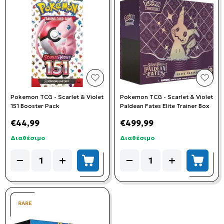
add to wishlist
add t
Pokemon TCG - Scarlet & Violet
Pokemon TCG - Scarlet & Violet
151 Booster Pack
Paldean Fates Elite Trainer Box
€44,99
€499,99
Διαθέσιμο
Διαθέσιμο
Quantity
Quantity
−
+
−
+
add to cart
add to
RARE