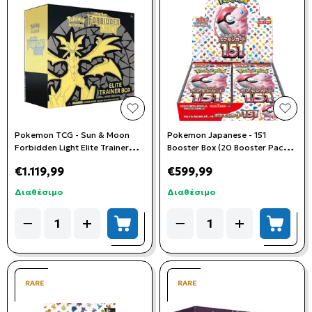
add to wishlist
add t
Pokemon TCG - Sun & Moon
Pokemon Japanese - 151
Forbidden Light Elite Trainer
Booster Box (20 Booster Packs)
Box
*sv2a*
€1.119,99
€599,99
Διαθέσιμο
Διαθέσιμο
Quantity
Quantity
−
+
−
+
add to cart
add to
RARE
RARE