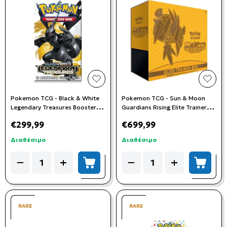
add to wishlist
add t
Pokemon TCG - Black & White
Pokemon TCG - Sun & Moon
Legendary Treasures Booster
Guardians Rising Elite Trainer
Pack
Box
€299,99
€699,99
Διαθέσιμο
Διαθέσιμο
Quantity
Quantity
−
+
−
+
add to cart
add to
RARE
RARE