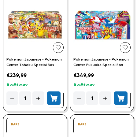
add to wishlist
add t
Pokemon Japanese - Pokemon
Pokemon Japanese - Pokemon
Center Tohoku Special Box
Center Fukuoka Special Box
€239,99
€349,99
Διαθέσιμο
Διαθέσιμο
Quantity
Quantity
−
+
−
+
add to cart
add to
RARE
RARE