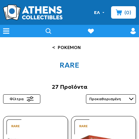
(0)
ΕΛ
minicart
prof
wishlist
menu
search
<
POKEMON
RARE
27 Προϊόντα
Φίλτρα
RARE
RARE