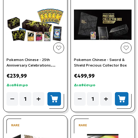
add to wishlist
add t
Pokemon Chinese - 25th
Pokemon Chinese - Sword &
Anniversary Celebrations
Shield Precious Collector Box
Rayquaza Special Edition
€239,99
€499,99
Collection Box
Διαθέσιμο
Διαθέσιμο
Quantity
Quantity
−
+
−
+
add to cart
add to
RARE
RARE