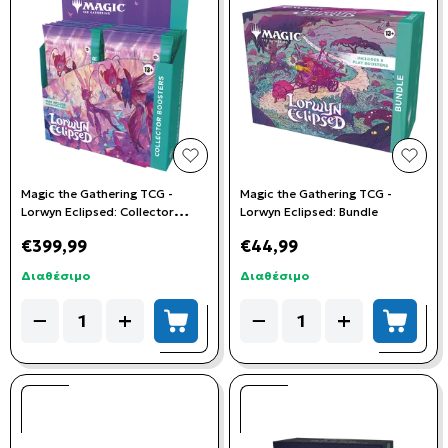
add to wishlist
add t
Magic the Gathering TCG -
Magic the Gathering TCG -
Lorwyn Eclipsed: Collector
Lorwyn Eclipsed: Bundle
Booster Box (12 Booster Packs)
€399,99
€44,99
Διαθέσιμο
Διαθέσιμο
Quantity
Quantity
−
+
−
+
add to cart
add to