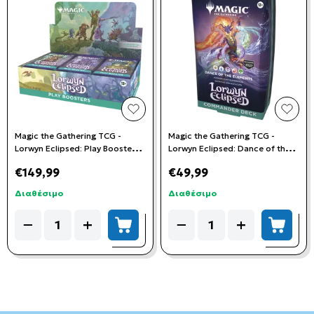
add to wishlist
add t
Magic the Gathering TCG -
Magic the Gathering TCG -
Lorwyn Eclipsed: Play Booster
Lorwyn Eclipsed: Dance of the
Box (30 Booster Packs)
Elements Commander Deck
€149,99
€49,99
Διαθέσιμο
Διαθέσιμο
Quantity
Quantity
−
+
−
+
add to cart
add to