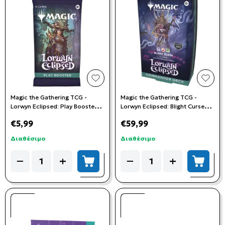
add to wishlist
add t
Magic the Gathering TCG -
Magic the Gathering TCG -
Lorwyn Eclipsed: Play Booster
Lorwyn Eclipsed: Blight Curse
Pack
Commander Deck
€5,99
€59,99
Διαθέσιμο
Διαθέσιμο
Quantity
Quantity
−
+
−
+
add to cart
add to