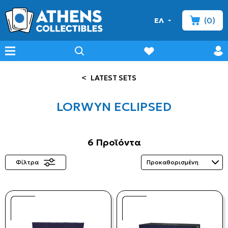
(0)
ΕΛ
minicart
prof
wishlist
menu
search
<
LATEST SETS
LORWYN ECLIPSED
6 Προϊόντα
Φίλτρα