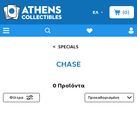
(0)
ΕΛ
minicart
prof
wishlist
menu
search
<
SPECIALS
CHASE
0 Προϊόντα
Φίλτρα