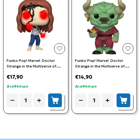
add to wishlist
add t
Funko Pop! Marvel: Doctor
Funko Pop! Marvel: Doctor
Strange in the Multiverse of
Strange in the Multiverse of
Madness - Wanda Maximoff
Madness - Rintrah #1004
€17,90
€14,90
#1216 (Special Edition)(Glows in
the dark)
Διαθέσιμο
Διαθέσιμο
Quantity
Quantity
−
+
−
+
add to cart
add to