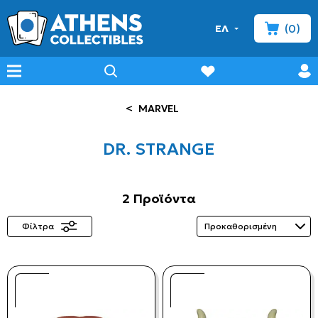
(0)
ΕΛ
minicart
prof
wishlist
menu
search
<
MARVEL
DR. STRANGE
2 Προϊόντα
Φίλτρα