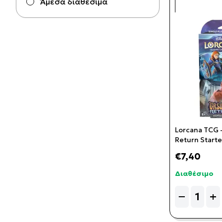
Άμεσα διαθέσιμα
Lorcana TCG -
Return Start
(Sapphire & S
€7,40
Διαθέσιμο
Quantity
−
+