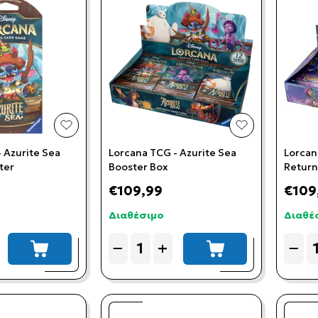
add to wishlist
add to wishlis
 Azurite Sea
Lorcana TCG - Azurite Sea
Lorcan
ter
Booster Box
Return
Booste
€109,99
€109
Διαθέσιμο
Διαθέ
Quantity
Quant
−
+
−
add to cart
add to cart