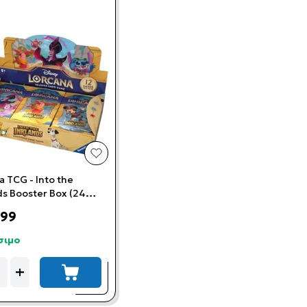
t
add to wishlist
a TCG - Into the
ds Booster Box (24
rs)
,99
σιμο
ity
+
add to cart