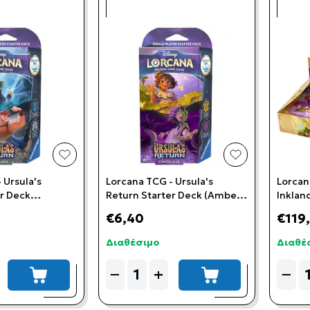
add to wishlist
add to wishlis
 Ursula's
Lorcana TCG - Ursula's
Lorcan
er Deck
Return Starter Deck (Amber
Inklan
teel)
& Amethyst)
booste
€6,40
€119
Διαθέσιμο
Διαθέ
Quantity
Quant
−
+
−
add to cart
add to cart