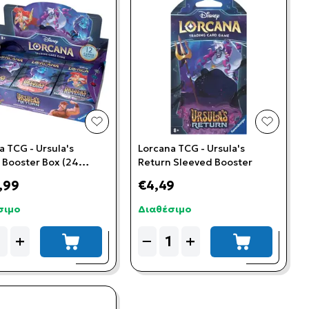
t
add to wishlist
add to w
a TCG - Ursula's
Lorcana TCG - Ursula's
 Booster Box (24
Return Sleeved Booster
r Packs)
,99
€4,49
σιμο
Διαθέσιμο
ity
Quantity
+
−
+
add to cart
add to cart