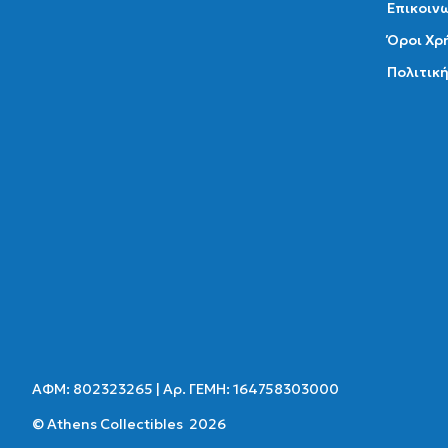
Επικοιν
Όροι Χρ
Πολιτικ
ΑΦΜ: 802323265 | Αρ. ΓΕΜΗ: 164758303000
© Athens Collectibles 2026