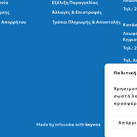
Λεωσθ
ωνία
Εξέλιξη Παραγγελίας
Τηλ.: 
ήσης
Άλλαγές & Επιστροφές
ή Απορρήτου
Τρόποι Πληρωμής & Αποστολής
Κατάσ
Λεωφό
Κηφισ
Τηλ.:
Τηλ. 
Email:
Πολιτική
info@a
Χρησιμοπ
fac
σωστή λε
προσφέρο
Απόρρι
Made by infocube with
keyvos