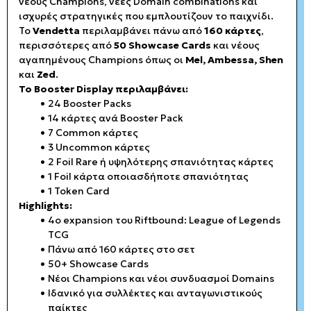
νέους Champions, νέες Domain combinations και
ισχυρές στρατηγικές που εμπλουτίζουν το παιχνίδι.
Το
Vendetta
περιλαμβάνει πάνω από
160 κάρτες
,
περισσότερες από
50 Showcase Cards
και νέους
αγαπημένους Champions όπως οι
Mel, Ambessa, Shen
και
Zed
.
Το Booster Display περιλαμβάνει:
24 Booster Packs
14 κάρτες ανά Booster Pack
7 Common κάρτες
3 Uncommon κάρτες
2 Foil Rare ή υψηλότερης σπανιότητας κάρτες
1 Foil κάρτα οποιασδήποτε σπανιότητας
1 Token Card
Highlights:
4ο expansion του Riftbound: League of Legends
TCG
Πάνω από 160 κάρτες στο σετ
50+ Showcase Cards
Νέοι Champions και νέοι συνδυασμοί Domains
Ιδανικό για συλλέκτες και ανταγωνιστικούς
παίκτες