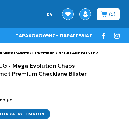
(0)
Ελ
ch
wishlist
profile
minicart
ΠΑΡΑΚΟΛΟΥΘΗΣΗ ΠΑΡΑΓΓΕΛΙΑΣ
facebook
insta
ISING: PAWMOT PREMIUM CHECKLANE BLISTER
G - Mega Evolution Chaos
wmot Premium Checklane Blister
έσιμο
ΤΗΤΑ ΚΑΤΑΣΤΗΜΑΤΩΝ