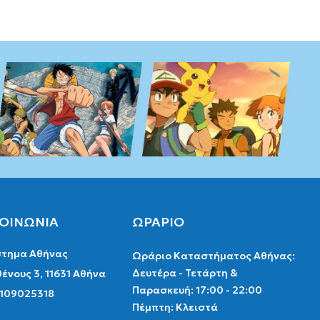
ΚΟΙΝΩΝΙΑ
ΩΡΑΡΙΟ
τημα Αθήνας
Ωράριο Καταστήματος Αθήνας:
Δευτέρα - Τετάρτη &
ένους 3, 11631 Αθήνα
Παρασκευή: 17:00 - 22:00
2109025318
Πέμπτη: Κλειστά