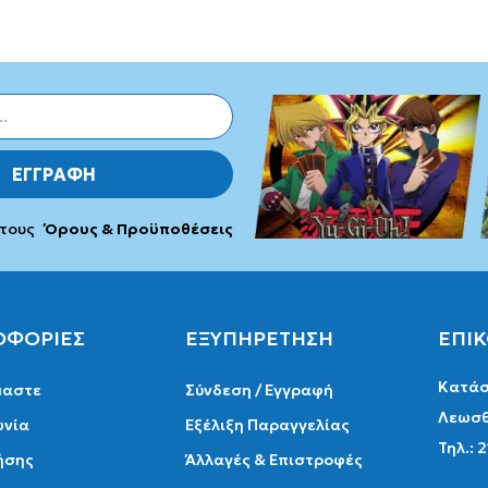
ΕΓΓΡΑΦΗ
 τους
Όρους & Προϋποθέσεις
ΟΦΟΡΙΕΣ
ΕΞΥΠΗΡΕΤΗΣΗ
ΕΠΙ
Κατάσ
μαστε
Σύνδεση / Εγγραφή
Λεωσθ
ωνία
Εξέλιξη Παραγγελίας
Τηλ.: 
ήσης
Άλλαγές & Επιστροφές