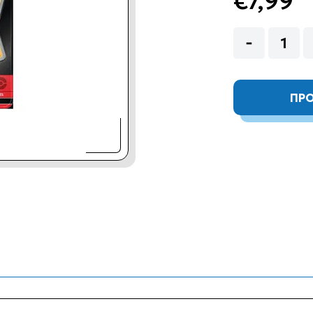
€7,99
ΠΡΟ